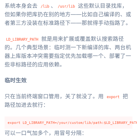
系统本身会去
、
这些默认目录找库，
/lib
/usr/lib
但如果你把库扔在别的地方——比如自己编译的、或
者第三方没装在标准路径下——那就得手动指路了。
就是用来扩展或覆盖默认搜索路径
LD_LIBRARY_PATH
的。几个典型场景：临时测一下新编译的库、两台机
器上库版本冲突需要指定优先加载哪一个、部署了一
些非标路径的应用依赖。
临时生效
只在当前终端窗口管用，关了就没了。用
把
export
路径加进去就行：
可以一口气加多个，用冒号分隔：