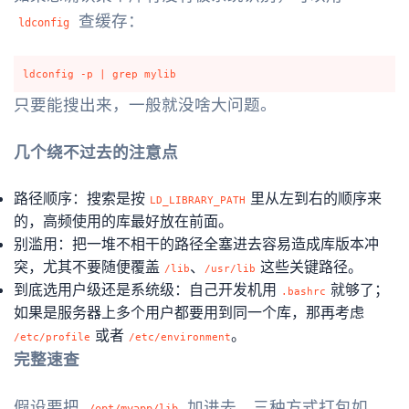
查缓存：
ldconfig
只要能搜出来，一般就没啥大问题。
几个绕不过去的注意点
路径顺序：搜索是按
里从左到右的顺序来
LD_LIBRARY_PATH
的，高频使用的库最好放在前面。
别滥用：把一堆不相干的路径全塞进去容易造成库版本冲
突，尤其不要随便覆盖
、
这些关键路径。
/lib
/usr/lib
到底选用户级还是系统级：自己开发机用
就够了；
.bashrc
如果是服务器上多个用户都要用到同一个库，那再考虑
或者
。
/etc/profile
/etc/environment
完整速查
假设要把
加进去，三种方式打包如
/opt/myapp/lib