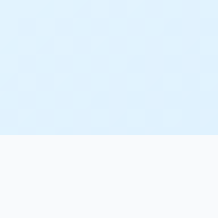
金钱帮助 免费通配符证书申请
2024-07-20 18:06:40
通配符
证书
子域
多个
保护